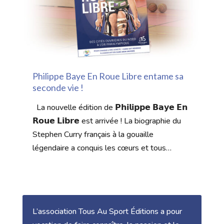
Philippe Baye En Roue Libre entame sa
seconde vie !
La nouvelle édition de 𝗣𝗵𝗶𝗹𝗶𝗽𝗽𝗲 𝗕𝗮𝘆𝗲 𝗘𝗻
𝗥𝗼𝘂𝗲 𝗟𝗶𝗯𝗿𝗲 est arrivée ! La biographie du
Stephen Curry français à la gouaille
légendaire a conquis les cœurs et tous…
L’association Tous Au Sport Éditions a pour