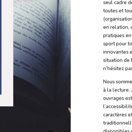
seul cadre de
toutes et to
(organisatio
en relation,
pratiques en
sport pour t
innovantes e
situation de
n’hésitez pas
Nous sommes
à la lecture.
ouvrages est
l’accessibili
caractères et
traditionnell
disponibles 