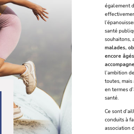
également du
effectivemen
l’épanouisse
santé publiq
souhaitons, 
malades, obè
encore âgé
accompagn
l’ambition de
toutes, mais 
en termes d’
santé.
Ce sont d’ail
conduits à f
association 