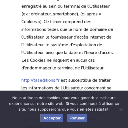
enregistré au sein du terminal de l’Utilisateur
(ex : ordinateur, smartphone), (ci-après «
Cookies »). Ce fichier comprend des
informations telles que le nom de domaine de
l’Utilisateur, le fournisseur d’accès Internet de
l’Utilisateur, le système d’exploitation de
l’Utilisateur, ainsi que la date et l’heure d’accès.
Les Cookies ne risquent en aucun cas
d’endommager le terminal de l’Utilisateur.
http://taseditions.fr
est susceptible de traiter
les informations de l’Utilisateur concernant sa
visite du Site, telles que les pages consultées,
Nous utilisons des cookies pour vous garantir la meilleure
les recherches effectuées. Ces informations
expérience sur notre site web. Si vous continuez à utiliser ce
site, nous supposerons que vous en êtes satisfait.
permettent à
http://taseditions.fr
d’améliorer
le contenu du Site, de la navigation de
Accepter
Refuser
l’Utilisateur.