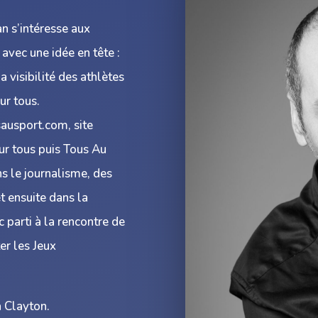
n s’intéresse aux
avec une idée en tête :
a visibilité des athlètes
ur tous.
usausport.com, site
our tous puis Tous Au
s le journalisme, des
t ensuite dans la
c parti à la rencontre de
er les Jeux
a Clayton.