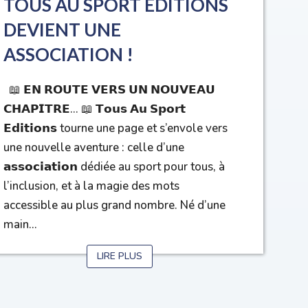
TOUS AU SPORT ÉDITIONS
DEVIENT UNE
ASSOCIATION !
📖 𝗘𝗡 𝗥𝗢𝗨𝗧𝗘 𝗩𝗘𝗥𝗦 𝗨𝗡 𝗡𝗢𝗨𝗩𝗘𝗔𝗨
𝗖𝗛𝗔𝗣𝗜𝗧𝗥𝗘... 📖 𝗧𝗼𝘂𝘀 𝗔𝘂 𝗦𝗽𝗼𝗿𝘁
𝗘𝗱𝗶𝘁𝗶𝗼𝗻𝘀 tourne une page et s’envole vers
une nouvelle aventure : celle d’une
𝗮𝘀𝘀𝗼𝗰𝗶𝗮𝘁𝗶𝗼𝗻 dédiée au sport pour tous, à
l’inclusion, et à la magie des mots
accessible au plus grand nombre. Né d’une
main...
LIRE PLUS