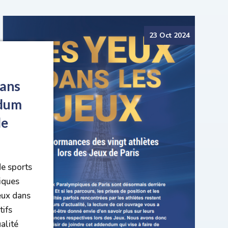
23 Oct 2024
dans
ndum
de
de sports
iques
eux dans
tifs
alité